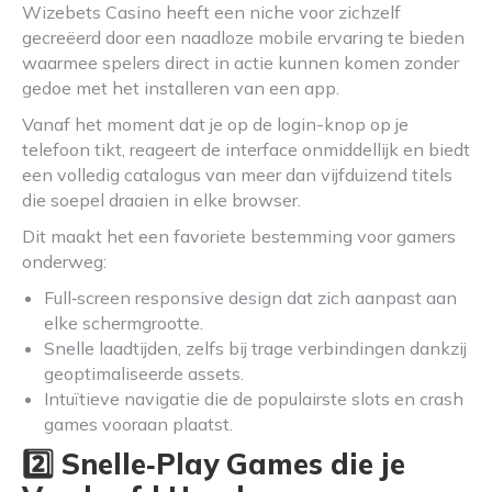
Wizebets Casino heeft een niche voor zichzelf
gecreëerd door een naadloze mobile ervaring te bieden
waarmee spelers direct in actie kunnen komen zonder
gedoe met het installeren van een app.
Vanaf het moment dat je op de login-knop op je
telefoon tikt, reageert de interface onmiddellijk en biedt
een volledig catalogus van meer dan vijfduizend titels
die soepel draaien in elke browser.
Dit maakt het een favoriete bestemming voor gamers
onderweg:
Full‑screen responsive design dat zich aanpast aan
elke schermgrootte.
Snelle laadtijden, zelfs bij trage verbindingen dankzij
geoptimaliseerde assets.
Intuïtieve navigatie die de populairste slots en crash
games vooraan plaatst.
2️⃣ Snelle‑Play Games die je