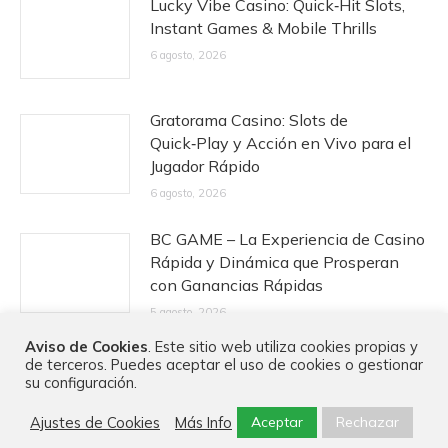
Lucky Vibe Casino: Quick‑Hit Slots,
Instant Games & Mobile Thrills
6 agosto, 2026
Gratorama Casino: Slots de
Quick‑Play y Acción en Vivo para el
Jugador Rápido
6 agosto, 2026
BC GAME – La Experiencia de Casino
Rápida y Dinámica que Prosperan
con Ganancias Rápidas
5 agosto, 2026
Aviso de Cookies
. Este sitio web utiliza cookies propias y
de terceros. Puedes aceptar el uso de cookies o gestionar
su configuración.
Ajustes de Cookies
Más Info
Aceptar
Rechazar
©2026 - Monte Berriaga | Todos los derechos reservados | Diseñado por
Frikitek
|