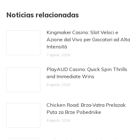
Noticias relacionadas
Kingmaker Casino: Slot Veloci e
Azione dal Vivo per Giocatori ad Alta
Intensità
7 agosto, 2026
PlayAUD Casino: Quick Spin Thrills
and Immediate Wins
6 agosto, 2026
Chicken Road: Brza‑Vatra Prelazak
Puta za Brze Pobednike
6 agosto, 2026