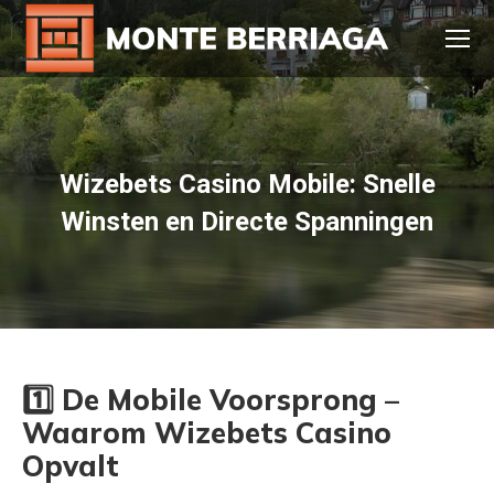
Wizebets Casino Mobile: Snelle
Winsten en Directe Spanningen
You are here:
1️⃣ De Mobile Voorsprong –
Waarom Wizebets Casino
Opvalt