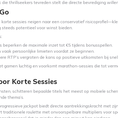
 die thrillseekers tevreden stelt die directe bevrediging will
 Go
korte sessies neigen naar een conservatief risicoprofiel—kle
 steeds potentieel voor winst bieden.
s:
ls beperken de maximale inzet tot €5 tijdens bonusspellen.
n vaak persoonlijke limieten voordat ze beginnen.
re RTP’s vergroten de kans op positieve uitkomsten bij snell
het gamen luchtig en voorkomt marathon-sessies die tot vermo
oor Korte Sessies
insten, schitteren bepaalde titels het meest op mobiele sche
ende thema’s.
ogressieve jackpot biedt directe aantrekkingskracht met zij
 traditionele roulette met onvoorspelbare multipliers voor 