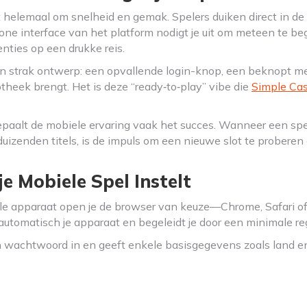
 helemaal om snelheid en gemak. Spelers duiken direct in de
e interface van het platform nodigt je uit om meteen te begi
enties op een drukke reis.
een strak ontwerp: een opvallende login-knop, een beknopt me
theek brengt. Het is deze “ready‑to‑play” vibe die
Simple Ca
paalt de mobiele ervaring vaak het succes. Wanneer een spel
 duizenden titels, is de impuls om een nieuwe slot te proberen 
je Mobiele Spel Instelt
iele apparaat open je de browser van keuze—Chrome, Safari 
automatisch je apparaat en begeleidt je door een minimale reg
een wachtwoord in en geeft enkele basisgegevens zoals land e