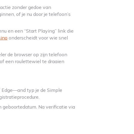
 actie zonder gedoe van
nnen, of je nu door je telefoon’s
nu en een “Start Playing” link die
sino
onderscheidt voor wie snel
er de browser op zijn telefoon
of een roulettewiel te draaien
of Edge—and typ je de Simple
istratieprocedure.
n geboortedatum. Na verificatie via