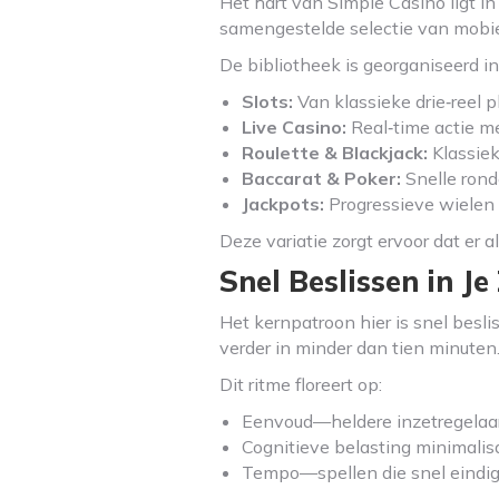
Het hart van Simple Casino ligt in
samengestelde selectie van mobielv
De bibliotheek is georganiseerd in
Slots:
Van klassieke drie‑reel p
Live Casino:
Real‑time actie me
Roulette & Blackjack:
Klassiek
Baccarat & Poker:
Snelle rond
Jackpots:
Progressieve wielen d
Deze variatie zorgt ervoor dat er a
Snel Beslissen in Je
Het kernpatroon hier is snel bes
verder in minder dan tien minuten
Dit ritme floreert op:
Eenvoud—heldere inzetregelaa
Cognitieve belasting minimalisa
Tempo—spellen die snel eindig