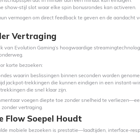
nschapsspel dat in minder dan een minuut kan eindigen.
 show‑stijl slot waar elke spin bonusrondes kan activeren.
hun vermogen om direct feedback te geven en de aandacht va
der Vertraging
ik van Evolution Gaming’s hoogwaardige streamingtechnologie
s onderweg.
oor korte bezoeken:
rondes waarin beslissingen binnen seconden worden genome
ijd jackpot‑trekkingen die kunnen eindigen in een instant‑win
rekkingen die snel klaar zijn.
mmentaar voegen diepte toe zonder snelheid te verliezen—een
 zonder vertraging.
e Flow Soepel Houdt
alde mobiele bezoeken is prestatie—laadtijden, interface-res