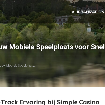
LA URBANIZACIÓN
uw Mobiele Speelplaats voor Snel
Jouw Mobiele Speelplaats…
‑Track Ervaring bij Simple Casino