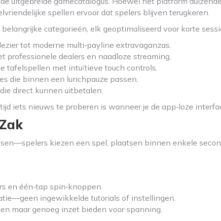
 de uitgebreide gamecatalogus. Hoewel het platform duizenden 
riendelijke spellen ervoor dat spelers blijven terugkeren.
 belangrijke categorieën, elk geoptimaliseerd voor korte sessi
lezier tot moderne multi‑payline extravaganzas.
t professionele dealers en naadloze streaming.
e tafelspellen met intuïtieve touch controls.
es die binnen een lunchpauze passen.
ie direct kunnen uitbetalen.
ltijd iets nieuws te proberen is wanneer je de app‑loze interf
 Zak
lissen—spelers kiezen een spel, plaatsen binnen enkele seco
.
rs en één‑tap spin‑knoppen.
tie—geen ingewikkelde tutorials of instellingen.
en maar genoeg inzet bieden voor spanning.