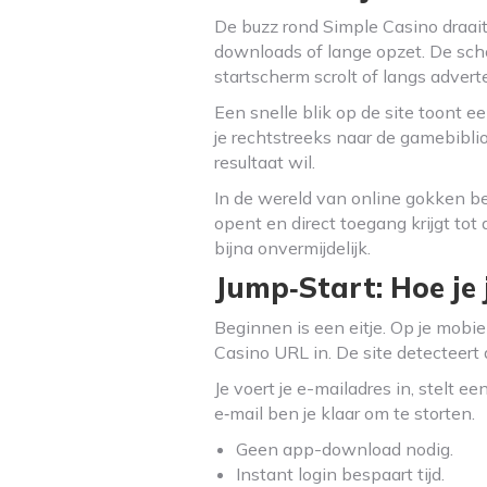
De buzz rond Simple Casino draait
downloads of lange opzet. De schon
startscherm scrolt of langs advert
Een snelle blik op de site toont 
je rechtstreeks naar de gamebiblio
resultaat wil.
In de wereld van online gokken be
opent en direct toegang krijgt tot
bijna onvermijdelijk.
Jump‑Start: Hoe je 
Beginnen is een eitje. Op je mob
Casino URL in. De site detecteert 
Je voert je e-mailadres in, stelt 
e‑mail ben je klaar om te storten.
Geen app-download nodig.
Instant login bespaart tijd.