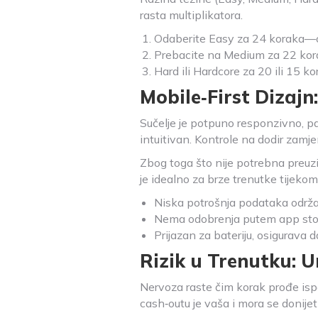
rasta multiplikatora.
Odaberite Easy za 24 koraka—od
Prebacite na Medium za 22 korak
Hard ili Hardcore za 20 ili 15 kor
Mobile‑First Dizajn
Sučelje je potpuno responzivno, pa
intuitivan. Kontrole na dodir zamje
Zbog toga što nije potrebna preuzi
je idealno za brze trenutke tijekom
Niska potrošnja podataka održ
Nema odobrenja putem app stor
Prijazan za bateriju, osigurava d
Rizik u Trenutku: U
Nervoza raste čim korak prođe isp
cash‑outu je vaša i mora se donijet