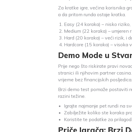
Za kratke igre, većina korisnika g
a da pritom runda ostaje kratka.
Easy (24 koraka) – nisko riziko,
Medium (22 koraka) – umjeren riz
Hard (20 koraka) – veći rizik, i d
Hardcore (15 koraka) – visoka vol
Demo Mode u Stvarn
Prije nego što riskirate pravi nov
stranici ili njihovim partner casi
vrijeme bez financijskih posljedica
Brzi demo test pomaže postaviti re
razini težine.
Igrajte najmanje pet rundi na sva
Zabilježite koliko ste koraka pr
Koristite te podatke za prilago
Priče Igrača: Brzi 