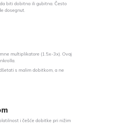
 biti dobitna ili gubitna. Često
ude dosegnut.
romne multiplikatore (1.5x-3x). Ovaj
nkrolla.
o odšetati s malim dobitkom, a ne
kom
latilnost i češće dobitke pri nižim