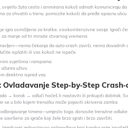
 svijetlo žuta cesta i animirana kokoš odmah komuniciraju da ov
na za shvatiti u trenu: pomozite kokoši da pređe opasnu ulicu 
e igra osmišljena za kratke, visokointenzivne sesije. Igrači čes
ti za manje od tri minute stvarnog vremena.
pravljen—nema čekanja da auto‑crash završi, nema dosadnih s
čite isplatiti ili vas kokoš ne ispeče.
nim svjetlima i rampama.
 ažurira uživo.
m direktno ispred vas.
: Ovladavanje Step‑by‑Step Crash
da → korak → odluči hoćeš li nastaviti ili prikupiti dobitak. 
k jer se u bilo kojem trenutku može pojaviti skrivena zamka.
na odbrojavanje timera—umjesto toga, donosite trenutne odluk
savršeno za igrače koji žele brzo igrati i brzo završiti.
 Hardcore) jednostavno prilagođava broj koraka prije završetka