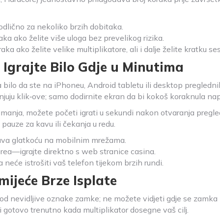
lično za nekoliko brzih dobitaka.
a ako želite više uloga bez prevelikog rizika.
aka ako želite velike multiplikatore, ali i dalje želite kratku ses
: Igrajte Bilo Gdje u Minutima
 bilo da ste na iPhoneu, Android tabletu ili desktop preglednik
njuju klik‑ove; samo dodirnite ekran da bi kokoš koraknula nap
manja, možete početi igrati u sekundi nakon otvaranja pregle
 pauze za kavu ili čekanja u redu.
ava glatkoću na mobilnim mrežama.
ea—igrajte direktno s web stranice casina.
a neće istrošiti vaš telefon tijekom brzih rundi.
mijeće Brze Isplate
od nevidljive oznake zamke; ne možete vidjeti gdje se zamka 
i gotovo trenutno kada multiplikator dosegne vaš cilj.