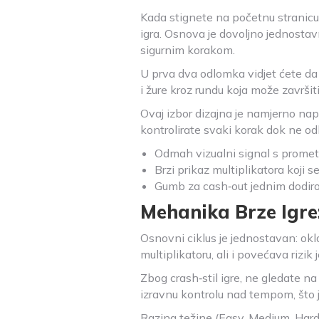
Kada stignete na početnu stranicu,
igra. Osnova je dovoljno jednostav
sigurnim korakom.
U prva dva odlomka vidjet ćete da j
i žure kroz rundu koja može završi
Ovaj izbor dizajna je namjerno na
kontrolirate svaki korak dok ne odlu
Odmah vizualni signal s promet
Brzi prikaz multiplikatora koji se
Gumb za cash‑out jednim dodiro
Mehanika Brze Igre
Osnovni ciklus je jednostavan: okla
multiplikatoru, ali i povećava rizi
Zbog crash‑stil igre, ne gledate 
izravnu kontrolu nad tempom, što je 
Razina težine (Easy, Medium, Hard,