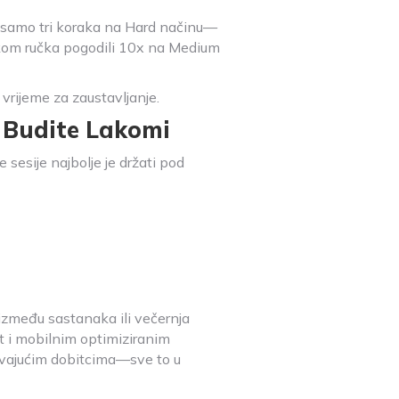
n samo tri koraka na Hard načinu—
jekom ručka pogodili 10x na Medium
 vrijeme za zaustavljanje.
e Budite Lakomi
 sesije najbolje je držati pod
između sastanaka ili večernja
t i mobilnim optimiziranim
avajućim dobitcima—sve to u