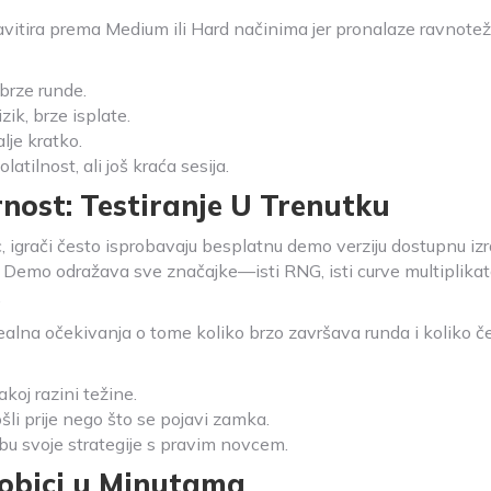
ravitira prema Medium ili Hard načinima jer pronalaze ravnotež
 brze runde.
ik, brze isplate.
alje kratko.
atilnost, ali još kraća sesija.
ost: Testiranje U Trenutku
ac, igrači često isprobavaju besplatnu demo verziju dostupnu
na. Demo odražava sve značajke—isti RNG, isti curve multipli
.
alna očekivanja o tome koliko brzo završava runda i koliko č
koj razini težine.
ošli prije nego što se pojavi zamka.
dbu svoje strategije s pravim novcem.
Dobici u Minutama