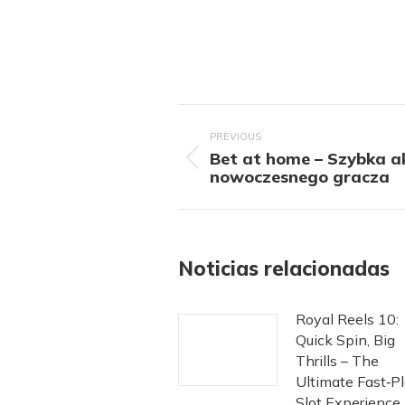
Post
navigation
PREVIOUS
Bet at home – Szybka ak
Previous
nowoczesnego gracza
post:
Noticias relacionadas
Royal Reels 10:
Quick Spin, Big
Thrills – The
Ultimate Fast‑P
Slot Experience