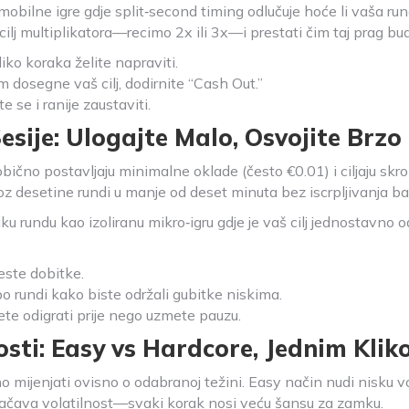
ilne igre gdje split‑second timing odlučuje hoće li vaša runda
 cilj multiplikatora—recimo 2x ili 3x—i prestati čim taj prag b
liko koraka želite napraviti.
im dosegne vaš cilj, dodirnite “Cash Out.”
 se i ranije zaustaviti.
esije: Ulogajte Malo, Osvojite Brzo
e obično postavljaju minimalne oklade (često €0.01) i ciljaju sk
 desetine rundi u manje od deset minuta bez iscrpljivanja ba
svaku rundu kao izoliranu mikro‑igru gdje je vaš cilj jednostavn
ste dobitke.
o rundi kako biste održali gubitke niskima.
ete odigrati prije nego uzmete pauzu.
osti: Easy vs Hardcore, Jednim Kli
 mijenjati ovisno o odabranoj težini. Easy način nudi nisku vo
jačava volatilnost—svaki korak nosi veću šansu za zamku.