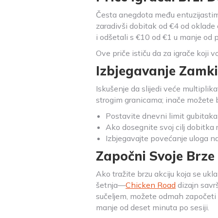
Česta anegdota među entuzijastima
zaradivši dobitak od €4 od oklade 
i odšetali s €10 od €1 u manje od 
Ove priče ističu da za igrače koji v
Izbjegavanje Zamki
Iskušenje da slijedi veće multiplik
strogim granicama; inače možete br
Postavite dnevni limit gubitaka 
Ako dosegnite svoj cilj dobitka r
Izbjegavajte povećanje uloga na
Započni Svoje Brz
Ako tražite brzu akciju koja se uk
šetnja—
Chicken Road
dizajn savr
sučeljem, možete odmah započeti s
manje od deset minuta po sesiji.