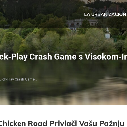
LA URBANIZACIÓN
ck‑Play Crash Game s Visokom‑I
uick‑Play Crash Game…
 Chicken Road Privlači Vašu Pažnju