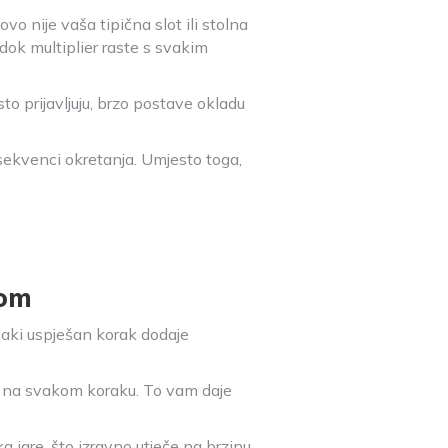
o nije vaša tipična slot ili stolna
dok multiplier raste s svakim
to prijavljuju, brzo postave okladu
ekvenci okretanja. Umjesto toga,
‑om
Svaki uspješan korak dodaje
e na svakom koraku. To vam daje
 igre, što izravno utječe na brzinu