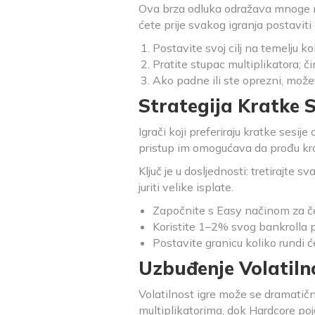
Ova brza odluka odražava mnoge mob
ćete prije svakog igranja postaviti
Postavite svoj cilj na temelju ko
Pratite stupac multiplikatora; č
Ako padne ili ste oprezni, možete
Strategija Kratke S
Igrači koji preferiraju kratke sesij
pristup im omogućava da prođu kroz
Ključ je u dosljednosti: tretirajte 
juriti velike isplate.
Započnite s Easy načinom za če
Koristite 1–2% svog bankrolla p
Postavite granicu koliko rundi ć
Uzbuđenje Volatiln
Volatilnost igre može se dramatično
multiplikatorima, dok Hardcore po