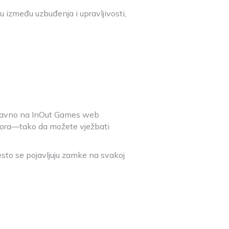
u između uzbuđenja i upravljivosti,
 izravno na InOut Games web
katora—tako da možete vježbati
esto se pojavljuju zamke na svakoj