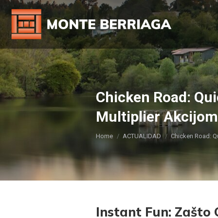
Chicken Road: Qui
Multiplier Akcijom
You are here:
Home
ACTUALIDAD
Chicken Road: Q
Instant Fun: Zašto