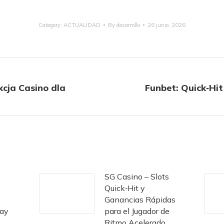
Category:
ACTUALIDAD
By
desarrollo
26 junio, 2026
cja Casino dla
Funbet: Quick‑Hit
Next
post:
SG Casino – Slots
Quick‑Hit y
Ganancias Rápidas
lay
para el Jugador de
Ritmo Acelerado