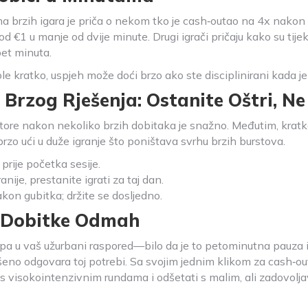
 brzih igara je priča o nekom tko je cash‑outao na 4x nako
od €1 u manje od dvije minute. Drugi igrači pričaju kako su ti
pet minuta.
ole kratko, uspjeh može doći brzo ako ste disciplinirani kada je
 Brzog Rješenja: Ostanite Oštri, N
atore nakon nekoliko brzih dobitaka je snažno. Međutim, kratke
zo ući u duže igranje što poništava svrhu brzih burstova.
prije početka sesije.
anije, prestanite igrati za taj dan.
kon gubitka; držite se dosljedno.
e Dobitke Odmah
lapa u vaš užurbani raspored—bilo da je to petominutna pauza 
šeno odgovara toj potrebi. Sa svojim jednim klikom za cash‑ou
 visokointenzivnim rundama i odšetati s malim, ali zadovolj