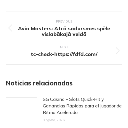
Post
navigation
PREVIOUS
Avia Masters: Ātrā sadursmes spēle
Previous
vislabākajā veidā
post:
NEXT
Next
tc-check-https://fdfd.com/
post:
Noticias relacionadas
SG Casino – Slots Quick‑Hit y
Ganancias Rápidas para el Jugador de
Ritmo Acelerado
8 agosto, 2026