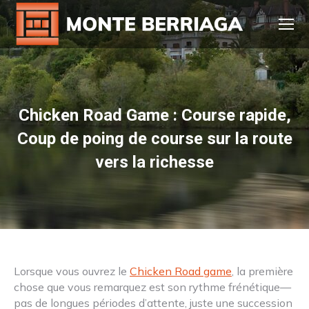
Chicken Road Game : Course rapide,
Coup de poing de course sur la route
vers la richesse
You are here:
Lorsque vous ouvrez le
Chicken Road game
, la première
chose que vous remarquez est son rythme frénétique—
pas de longues périodes d’attente, juste une succession