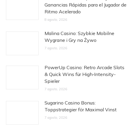
Ganancias Rápidas para el Jugador de
Ritmo Acelerado
8 agosto, 2026
Malina Casino: Szybkie Mobilne
Wygrane i Gry na Żywo
7 agosto, 2026
PowerUp Casino: Retro Arcade Slots
& Quick Wins für High‑Intensity-
Spieler
7 agosto, 2026
Sugarino Casino Bonus:
Toppstrategier för Maximal Vinst
7 agosto, 2026