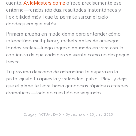
cuenta,
AviaMasters game
ofrece precisamente ese
entorno—rondas rápidas, resultados instantáneos y
flexibilidad móvil que te permite surcar el cielo
dondequiera que estés.
Primero prueba en modo demo para entender cómo
interactúan multipliers y rockets antes de arriesgar
fondos reales—luego ingresa en modo en vivo con la
confianza de que cada giro se siente como un despegue
fresco.
Tu próxima descarga de adrenalina te espera en la
pista; ajusta tu apuesta y velocidad, pulsa “Play” y deja
que el plane te lleve hacia ganancias rápidas o crashes
dramáticos—todo en cuestión de segundos.
Category:
ACTUALIDAD
By
desarrollo
28 junio, 2026