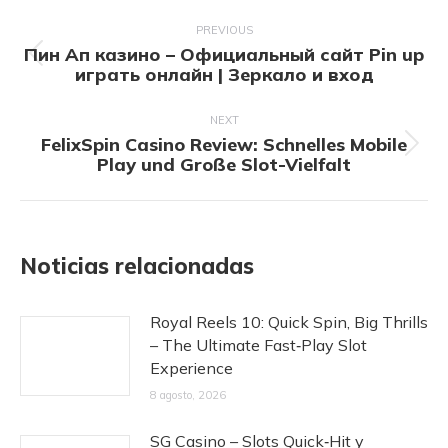
Post
navigation
PREVIOUS
Пин Ап казино – Официальный сайт Pin up
Previous
играть онлайн | Зеркало и вход
post:
NEXT
FelixSpin Casino Review: Schnelles Mobile
Next
Play und Große Slot-Vielfalt
post:
Noticias relacionadas
Royal Reels 10: Quick Spin, Big Thrills
– The Ultimate Fast‑Play Slot
Experience
8 agosto, 2026
SG Casino – Slots Quick‑Hit y