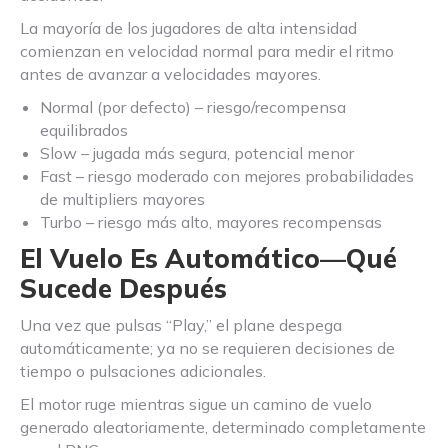
La mayoría de los jugadores de alta intensidad
comienzan en velocidad normal para medir el ritmo
antes de avanzar a velocidades mayores.
Normal (por defecto) – riesgo/recompensa
equilibrados
Slow – jugada más segura, potencial menor
Fast – riesgo moderado con mejores probabilidades
de multipliers mayores
Turbo – riesgo más alto, mayores recompensas
El Vuelo Es Automático—Qué
Sucede Después
Una vez que pulsas “Play,” el plane despega
automáticamente; ya no se requieren decisiones de
tiempo o pulsaciones adicionales.
El motor ruge mientras sigue un camino de vuelo
generado aleatoriamente, determinado completamente