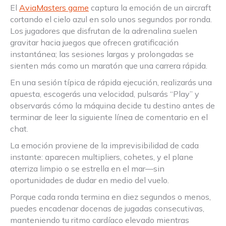
El
AviaMasters game
captura la emoción de un aircraft
cortando el cielo azul en solo unos segundos por ronda.
Los jugadores que disfrutan de la adrenalina suelen
gravitar hacia juegos que ofrecen gratificación
instantánea; las sesiones largas y prolongadas se
sienten más como un maratón que una carrera rápida.
En una sesión típica de rápida ejecución, realizarás una
apuesta, escogerás una velocidad, pulsarás “Play” y
observarás cómo la máquina decide tu destino antes de
terminar de leer la siguiente línea de comentario en el
chat.
La emoción proviene de la imprevisibilidad de cada
instante: aparecen multipliers, cohetes, y el plane
aterriza limpio o se estrella en el mar—sin
oportunidades de dudar en medio del vuelo.
Porque cada ronda termina en diez segundos o menos,
puedes encadenar docenas de jugadas consecutivas,
manteniendo tu ritmo cardíaco elevado mientras