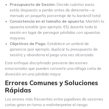
Presupuesto de Sesión:
Decide cuántos euros
estás dispuesto a perder antes de detenerte—a
menudo un pequeño porcentaje de tu bankroll total.
Consistencia en el tamaño de apuesta:
Mantén tu
apuesta estable (por ejemplo, €5) durante toda la
sesión en lugar de perseguir pérdidas con apuestas
mayores.
Objetivos de Pago:
Establece un umbral de
ganancia (por ejemplo, duplicar tu presupuesto de
sesión) y abandona el juego una vez alcanzado.
Este enfoque disciplinado previene decisiones
emocionales que pueden convertir una ráfaga corta de
diversión en una pérdida mayor.
Errores Comunes y Soluciones
Rápidas
Los errores más frecuentes entre jugadores de sesiones
cortas giran en torno a malinterpretar el riesgo: