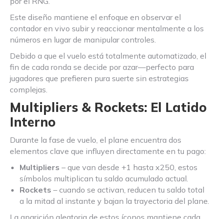
por el RNG.
Este diseño mantiene el enfoque en observar el
contador en vivo subir y reaccionar mentalmente a los
números en lugar de manipular controles.
Debido a que el vuelo está totalmente automatizado, el
fin de cada ronda se decide por azar—perfecto para
jugadores que prefieren pura suerte sin estrategias
complejas.
Multipliers & Rockets: El Latido
Interno
Durante la fase de vuelo, el plane encuentra dos
elementos clave que influyen directamente en tu pago:
Multipliers
– que van desde +1 hasta x250, estos
símbolos multiplican tu saldo acumulado actual.
Rockets
– cuando se activan, reducen tu saldo total
a la mitad al instante y bajan la trayectoria del plane.
La aparición aleatoria de estos íconos mantiene cada